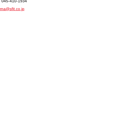
/ 045-410-1934
ma@sfit.co.jp