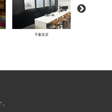
千葉支店
さいたま大
す。